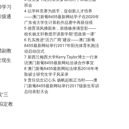
班会
师学习
4 以学科竞赛为抓手，促创新人才培养
考级通
——澳门新葡8455最新网站学子在2020年
广东省大学生计算机作品赛中再获佳绩
5 德育清风拂面来，祟德修身满堂彩——
校长杨文轩教授开讲新学期“思政第一课”
6 扎实推进“活力广商”建设——澳门新葡
8455最新网站举行2017年阳光体育长跑活
聘副教
动启动仪式
7 新西兰梅西大学Kerry.Taylor博士一行来
发现生
访澳门新葡8455最新网站洽谈合作事宜
8 澳门新葡8455最新网站法律系2016年考
取硕士研究生学子风采录
9 责任信念记心头 扬帆起航正当时——澳
门新葡8455最新网站举行2017级新生军训
总结表彰大会
“三
拟定教