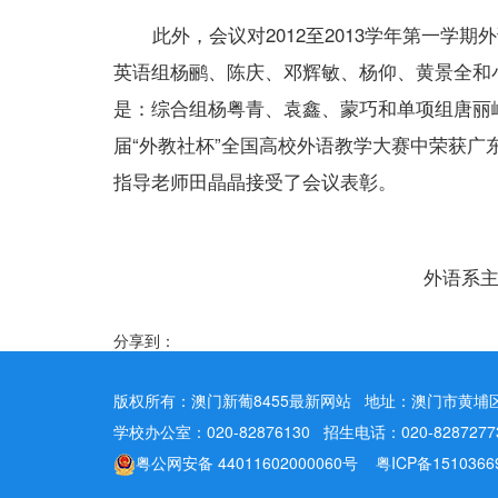
此外，会议对2012至2013学年第一学期
英语组杨鹂、陈庆、邓辉敏、杨仰、黄景全和
是：综合组杨粤青、袁鑫、蒙巧和单项组唐丽
届“外教社杯”全国高校外语教学大赛中荣获
指导老师田晶晶接受了会议表彰。
外语系
分享到：
版权所有：澳门新葡8455最新网站 地址：澳门市黄埔区
学校办公室：020-82876130 招生电话：020-8287277
粤公网安备 44011602000060号 粤ICP备1510366