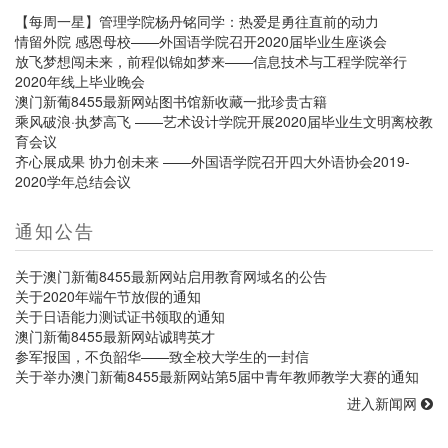
【每周一星】管理学院杨丹铭同学：热爱是勇往直前的动力
情留外院 感恩母校——外国语学院召开2020届毕业生座谈会
放飞梦想闯未来，前程似锦如梦来——信息技术与工程学院举行
2020年线上毕业晚会
澳门新葡8455最新网站图书馆新收藏一批珍贵古籍
乘风破浪·执梦高飞 ——艺术设计学院开展2020届毕业生文明离校教
育会议
齐心展成果 协力创未来 ——外国语学院召开四大外语协会2019-
2020学年总结会议
通知公告
关于澳门新葡8455最新网站启用教育网域名的公告
关于2020年端午节放假的通知
关于日语能力测试证书领取的通知
澳门新葡8455最新网站诚聘英才
参军报国，不负韶华——致全校大学生的一封信
关于举办澳门新葡8455最新网站第5届中青年教师教学大赛的通知
进入新闻网