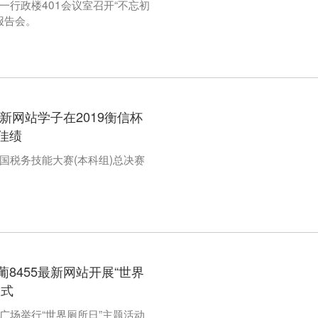
第一行政楼401会议室召开“不忘初
报告会。
新网站学子在2019衡信杯
佳绩
全国税务技能大赛(本科组)总决赛
8455最新网站开展“世界
仪式
馆广场举行“世界厕所日”主题活动